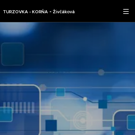
-
TURZOVKA - KORŇA
Živčáková