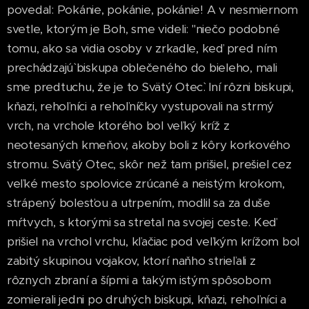
povedal: Pokánie, pokánie, pokánie! A v nesmiernom
svetle, ktorým je Boh, sme videli: "niečo podobné
tomu, ako sa vidia osoby v zrkadle, keď pred ním
prechádzajú` biskupa oblečeného do bieleho, mali
sme predtuchu, že je to Svätý Otec`. Iní rôzni biskupi,
kňazi, rehoľníci a rehoľníčky vystupovali na strmý
vrch, na vrchole ktorého bol veľký kríž z
neotesaných kmeňov, akoby boli z kôry korkového
stromu. Svätý Otec, skôr než tam prišiel, prešiel cez
veľké mesto spolovice zrúcané a neistým krokom,
strápený bolesťou a utrpením, modlil sa za duše
mŕtvych, s ktorými sa stretal na svojej ceste. Keď
prišiel na vrchol vrchu, kľačiac pod veľkým krížom bol
zabitý skupinou vojakov, ktorí naňho strieľali z
rôznych zbraní a šípmi a takým istým spôsobom
zomierali jedni po druhých biskupi, kňazi, rehoľníci a