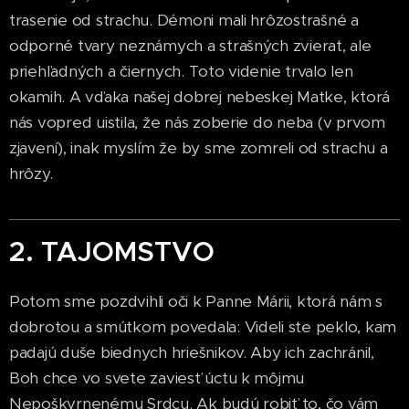
trasenie od strachu. Démoni mali hrôzostrašné a
odporné tvary neznámych a strašných zvierat, ale
priehľadných a čiernych. Toto videnie trvalo len
okamih. A vďaka našej dobrej nebeskej Matke, ktorá
nás vopred uistila, že nás zoberie do neba (v prvom
zjavení), inak myslím že by sme zomreli od strachu a
hrôzy.
2. TAJOMSTVO
Potom sme pozdvihli oči k Panne Márii, ktorá nám s
dobrotou a smútkom povedala: Videli ste peklo, kam
padajú duše biednych hriešnikov. Aby ich zachránil,
Boh chce vo svete zaviesť úctu k môjmu
Nepoškvrnenému Srdcu. Ak budú robiť to, čo vám