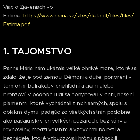
Viac o Zjaveniach vo
Fatime:
https://www.maria.sk/sites/default/files/files/
Fatima.pdf
1. TAJOMSTVO
Panna Mária nám ukázala veľké ohnivé more, ktoré sa
zdalo, že je pod zemou. Démoni a duše, ponorení v
tom ohni, boli akoby priehľadní a čierni alebo
bronzoví, v podobe ľudí sa pohybovali v ohni, nesení
plameňmi, ktoré vychádzali z nich samých, spolu s
oblakmi dymu, padajúc zo všetkých strán podobne
ako padajú iskry pri veľkých požiaroch, bez váhy a
rovnováhy, medzi volaním a vzdychmi bolestí a
beznádeje, ktoré vzbudzovali hrôzu a pôsobili