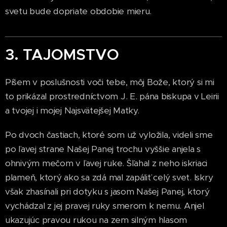
svetu bude dopriate obdobie mieru.
3. TAJOMSTVO
Píšem v poslušnosti voči tebe, môj Bože, ktorý si mi
to prikázal prostredníctvom J. E. pána biskupa v Leirii
a tvojej i mojej Najsvätejšej Matky.
Po dvoch častiach, ktoré som už vyložila, videli sme
po ľavej strane Našej Panej trochu vyššie anjela s
ohnivým mečom v ľavej ruke. Šľahal z neho iskriaci
plameň, ktorý ako sa zdá mal zapáliť celý svet. Iskry
však zhasínali pri dotyku s jasom Našej Panej, ktorý
vychádzal z jej pravej ruky smerom k nemu. Anjel
ukazujúc pravou rukou na zem silným hlasom