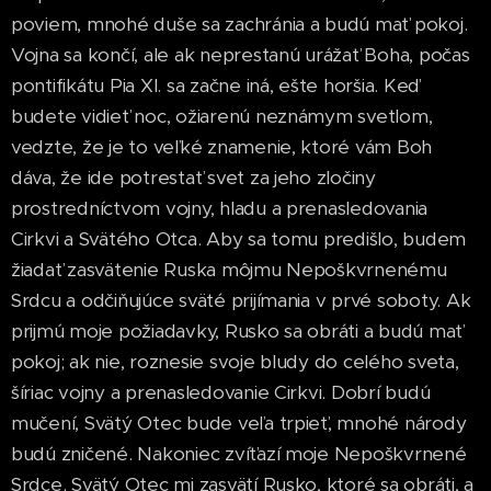
poviem, mnohé duše sa zachránia a budú mať pokoj.
Vojna sa končí, ale ak neprestanú urážať Boha, počas
pontifikátu Pia XI. sa začne iná, ešte horšia. Keď
budete vidieť noc, ožiarenú neznámym svetlom,
vedzte, že je to veľké znamenie, ktoré vám Boh
dáva, že ide potrestať svet za jeho zločiny
prostredníctvom vojny, hladu a prenasledovania
Cirkvi a Svätého Otca. Aby sa tomu predišlo, budem
žiadať zasvätenie Ruska môjmu Nepoškvrnenému
Srdcu a odčiňujúce sväté prijímania v prvé soboty. Ak
prijmú moje požiadavky, Rusko sa obráti a budú mať
pokoj; ak nie, roznesie svoje bludy do celého sveta,
šíriac vojny a prenasledovanie Cirkvi. Dobrí budú
mučení, Svätý Otec bude veľa trpieť, mnohé národy
budú zničené. Nakoniec zvíťazí moje Nepoškvrnené
Srdce. Svätý Otec mi zasvätí Rusko, ktoré sa obráti, a