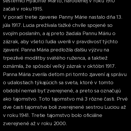
sesternici Hyacinte Marto, narodenej v roku 1910
začali v roku 1915.
V poradí tretie zjavenie Panny Márie nastalo dňa 13.
júla 1917. Lucia prežívala ťažké chvíle spojené so
svojím poslaním, a aj preto žiadala Pannu Máriu o
zázrak, aby všetci ľudia uverili v pravdivosť týchto
zjavení. Panna Mária predložila ďalšiu výzvu na
trpezlivé modlitby svätého ruženca, a taktiež
oznámila, že spôsobí veľký zázrak v októbri 1917.
Panna Mária zverila deťom pri tomto zjavení aj správu
o udalostiach týkajúcich sa sveta, ktoré v tomto
období nemali byť zverejnené, a preto sa označujú
ako tajomstvo. Toto tajomstvo má 3 rôzne časti. Prvé
dve časti tajomstva boli zverejnené sestrou Luciou až
v roku 1941. Tretie tajomstvo bolo oficiálne
zverejnené až v roku 2000.